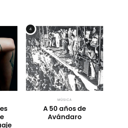
4
MÚSICA
es
A 50 años de
de
Avándaro
uaje