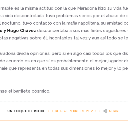
nable es la misma actitud con la que Maradona hizo su vida fu
na vida descontrolada, tuvo problemas serios por el abuso de d
l nocturno, tuvo contacto con la mafia napolitana, su amistad c
ro y Hugo Chávez
desconcertaba a sus más fieles seguidores y
as negativas sobre él, incontables tal vez y aun así todo se l
radona dividía opiniones, pero si en algo casi todos los que d
e acuerdo es en que sí es probablemente el mejor jugador d
naje que representa en todas sus dimensiones lo mejor y lo p
se el barrilete cósmico.
UN TOQUE DE ROCK
1 DE DICIEMBRE DE 2020
SHARE