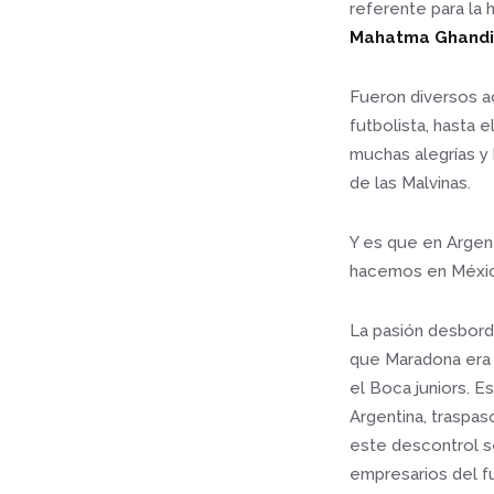
referente para la 
Mahatma Ghandi,
Fueron diversos a
futbolista, hasta 
muchas alegrías y 
de las Malvinas.
Y es que en Argent
hacemos en México
La pasión desbordad
que Maradona era 
el Boca juniors. E
Argentina, traspas
este descontrol se
empresarios del f