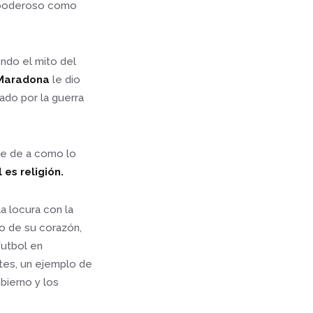
an poderoso como
ndo el mito del
Maradona
le dio
ado por la guerra
te de a como lo
 es religión.
la locura con la
o de su corazón,
futbol en
ntes, un ejemplo de
bierno y los