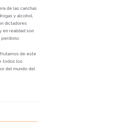
era de las canchas
rogas y alcohol,
on dictadores
 en realidad son
e perdono.
isfrutamos de este
e todos los
eor del mundo del