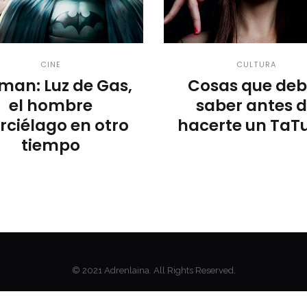
CINE
CULTURA
man: Luz de Gas,
Cosas que deb
el hombre
saber antes 
ciélago en otro
hacerte un TaT
tiempo
© 2021 Adrenlaina. All Rights Reserved.