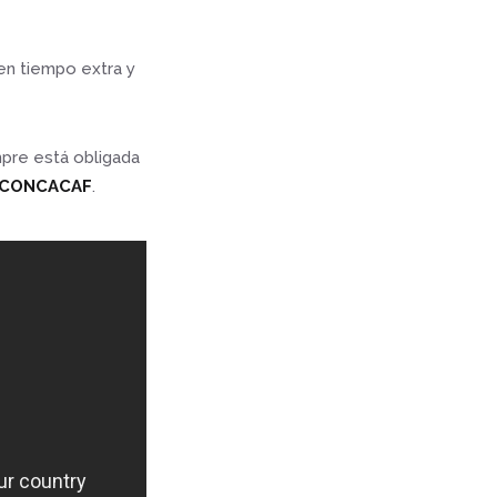
 en tiempo extra y
mpre está obligada
e CONCACAF
.