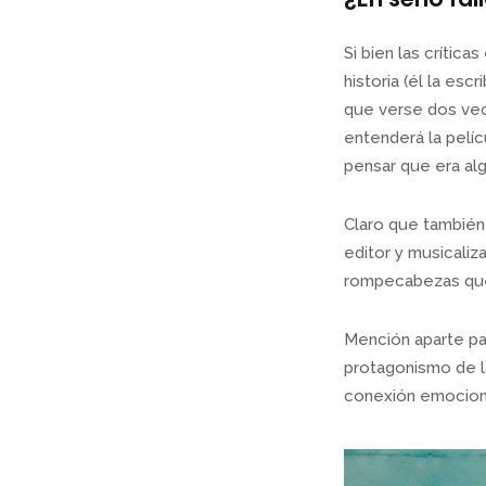
Si bien las crític
historia (él la esc
que verse dos vec
entenderá la pelíc
pensar que era alg
Claro que también
editor y musicali
rompecabezas que 
Mención aparte par
protagonismo de la
conexión emociona