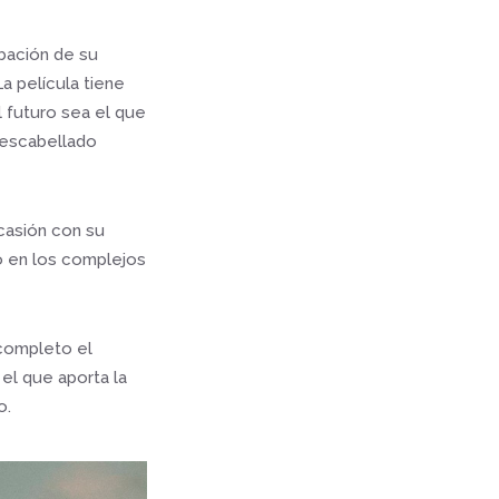
obación de su
La película tiene
 futuro sea el que
 descabellado
casión con su
o en los complejos
 completo el
el que aporta la
o.