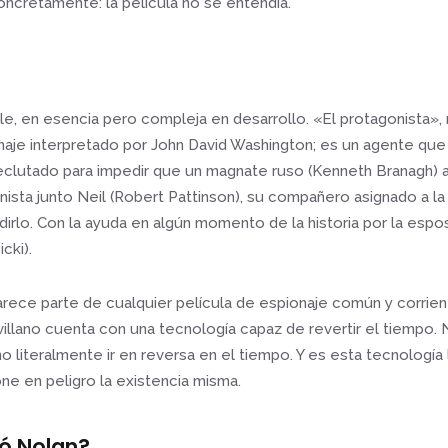
ncretamente: la película no se entendía.
ple, en esencia pero compleja en desarrollo. «El protagonista»,
aje interpretado por John David Washington; es un agente qu
 reclutado para impedir que un magnate ruso (Kenneth Branagh) 
ista junto Neil (Robert Pattinson), su compañero asignado a la
irlo. Con la ayuda en algún momento de la historia por la espos
cki).
rece parte de cualquier película de espionaje común y corrient
 villano cuenta con una tecnología capaz de revertir el tiempo
ino literalmente ir en reversa en el tiempo. Y es esta tecnología
 en peligro la existencia misma.
ló Nolan?