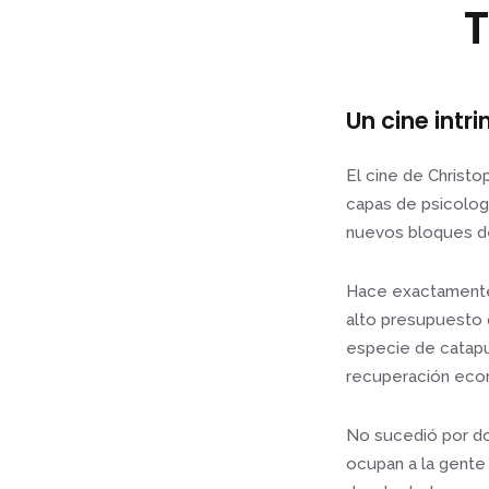
T
Un cine intr
El cine de Christo
capas de psicologí
nuevos bloques de
Hace exactamente 
alto presupuesto q
especie de catapult
recuperación eco
No sucedió por do
ocupan a la gente 