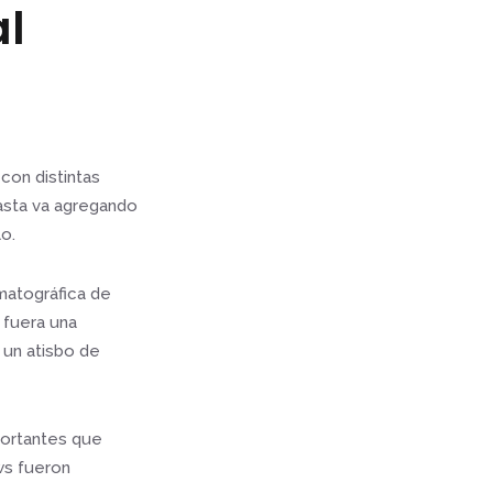
al
con distintas
easta va agregando
o.
matográfica de
 fuera una
a un atisbo de
portantes que
ws fueron