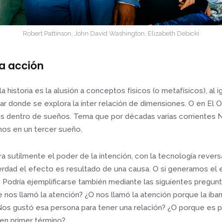
Robert Pattinson, John David Washington, Elizabeth Debicki
la acción
a historia es la alusión a conceptos físicos (o metafísicos), al i
lar donde se explora la ínter relación de dimensiones. O en El 
s dentro de sueños. Tema que por décadas varias corrientes
mos en un tercer sueño.
a sutilmente el poder de la intención, con la tecnología rever
verdad el efecto es resultado de una causa. O si generamos el 
. Podría ejemplificarse también mediante las siguientes pregu
 nos llamó la atención? ¿O nos llamó la atención porque la íba
Nos gustó esa persona para tener una relación? ¿O porque es p
en primer término?