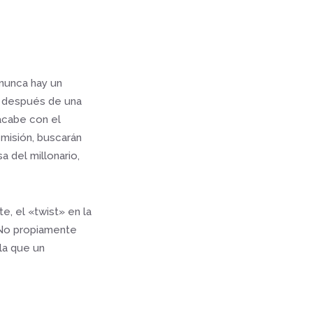
 nunca hay un
e después de una
acabe con el
 misión, buscarán
a del millonario,
e, el «twist» en la
. No propiamente
 la que un