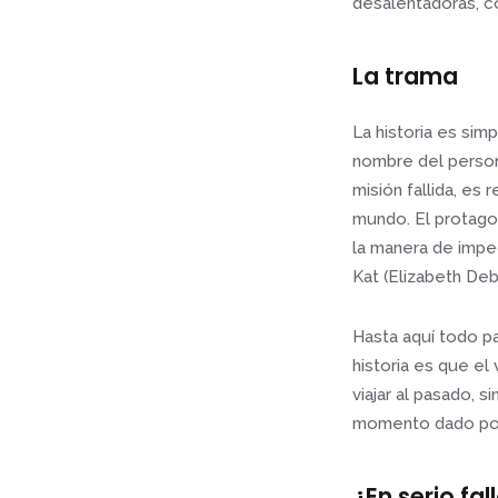
desalentadoras, co
La trama
La historia es sim
nombre del person
misión fallida, es
mundo. El protagon
la manera de imped
Kat (Elizabeth Debi
Hasta aquí todo pa
historia es que el
viajar al pasado, s
momento dado pone
¿En serio fal